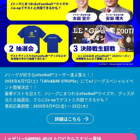
Jリーグが好きなeFootball™ユーザー達よ集え！！
2025年6月7日(土)「CAFe&BAR STROPSe」にてeJリーグスペシャルイベ
ント開催決定！！
豪華ゲストを迎えて、JリーグにまつわるeFootball™クイズや、グッズが
当たる抽選会、さらにCo-opでゲストと共闘できるかも？
事前応募期間：2025年5月9日(金) ～ 22日(木)
詳細はこちら
ｉｎゼリーGAMING JELLY トロピカルエナジー風味