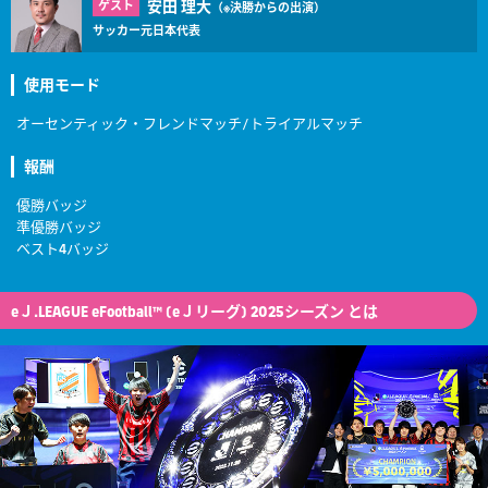
安田 理大
ゲスト
（※決勝からの出演）
サッカー元日本代表
使用モード
オーセンティック・フレンドマッチ/トライアルマッチ
報酬
優勝バッジ
準優勝バッジ
ベスト4バッジ
eＪ.LEAGUE eFootball™ (eＪリーグ) 2025シーズン とは