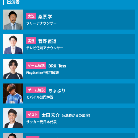
出演者
桑原 学
実況
フリーアナウンサー
菅野 直道
実況
テレビ信州アナウンサー
DRX_Tess
ゲーム解説
PlayStation®部門解説
ちょぶり
ゲーム解説
モバイル部門解説
太田 宏介
ゲスト
（※決勝からの出演）
サッカー元日本代表