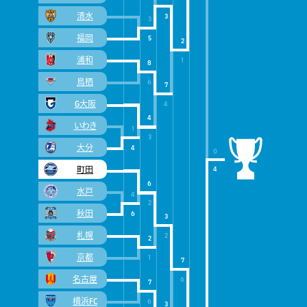
清水
3
3
福岡
5
2
浦和
1
8
鳥栖
6
7
G大阪
4
4
いわき
1
3
大分
4
0
町田
4
6
水戸
4
2
秋田
6
3
札幌
2
2
京都
1
7
名古屋
6
7
横浜FC
6
3