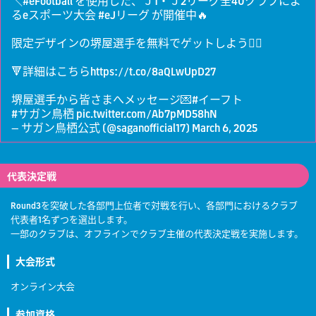
＼
#eFootball
を使用した、Ｊ1・Ｊ2リーグ全40クラブによ
るeスポーツ大会
#eJリーグ
が開催中🔥
限定デザインの堺屋選手を無料でゲットしよう👍🏻
🔻詳細はこちら
https://t.co/8aQLwUpD27
堺屋選手から皆さまへメッセージ💌
#イーフト
#サガン鳥栖
pic.twitter.com/Ab7pMD58hN
— サガン鳥栖公式 (@saganofficial17)
March 6, 2025
代表決定戦
Round3を突破した各部門上位者で対戦を行い、各部門におけるクラブ
代表者1名ずつを選出します。
一部のクラブは、オフラインでクラブ主催の代表決定戦を実施します。
大会形式
オンライン大会
参加資格