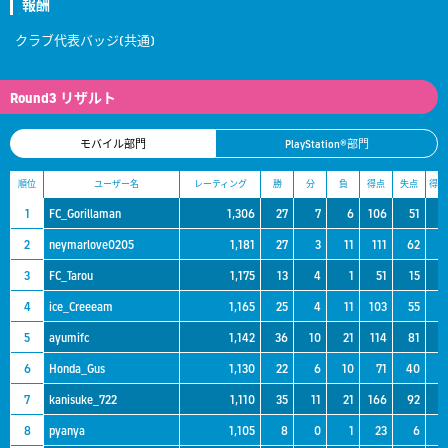
報酬
クラブ代表バッジ(共通)
Round3 リザルト
モバイル部門
PlayStation®部門
順位
ユーザー名
レーティング
勝
分
負
得点
失点
得失
1
FC_Gorillaman
1,306
27
7
6
106
51
5
2
neymarlove0205
1,181
27
3
11
111
62
4
3
FC_Tarou
1,175
13
4
1
51
15
3
4
ice_Creeeam
1,165
25
4
11
103
55
4
5
ayumifc
1,142
36
10
21
114
81
3
6
Honda_Gus
1,130
22
6
10
71
40
3
7
kanisuke_722
1,110
35
11
21
166
92
7
8
pyanya
1,105
8
0
1
23
6
1