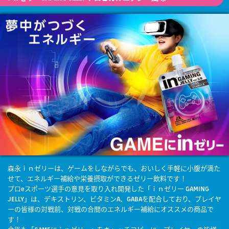
森永ｉｎゼリーは、ゲームをしながらでも、おいしく手軽に小腹が満た
せて、エネルギー補給や栄養摂取ができるゼリー飲料です！
プロeスポーツ選手の意見を取り入れ開発した「ｉｎゼリー GAMING
JELLY」は、デキストリン、ビタミンA、GABAを配合しており、プレイヤ
ーの皆様の対戦前、対戦の合間のエネルギー補給にオススメの商品で
す！