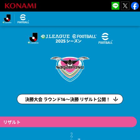
eＪ.LEAGUE
eFootball™
2025シーズ
ン
eＪ.LEAGUE eFootball™ 2025シーズン(e
Ｊリーグ)
決勝大会 ラウンド16～決勝 リザルト公開！
リザルト