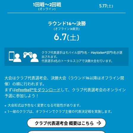
1回戦～2回戦
5.17
(土)
(オンライン)
ラウンド16～決勝
(オフライン in東京)
6.7
(土)
クラブ代表選手はモバイル部門1名・ PlayStation®部門1名が選
出されます。
代表選手2名のトータルスコアで決勝大会を行います。
大会はクラブ代表選考会、決勝大会（ラウンド16以降はオフライン開
催）の順に行われます。
まずは
eFootball™をダウンロード
して、クラブ代表選考会のオンライン
予選に参加しよう！
大会形式は予告なく変更となる可能性があります。
1 一部のクラブは、オフラインでクラブ主催の代表決定戦を実施します。
クラブ代表選考会 概要はこちら