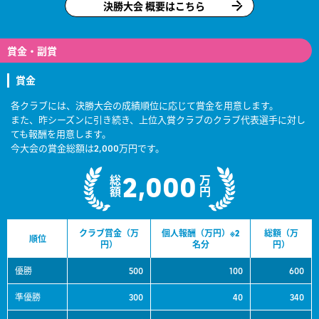
決勝大会 概要はこちら
賞金・副賞
賞金
各クラブには、決勝大会の成績順位に応じて賞金を用意します。
また、昨シーズンに引き続き、上位入賞クラブのクラブ代表選手に対し
ても報酬を用意します。
今大会の賞金総額は2,000万円です。
2,000
総額
万円
クラブ賞金（万
個人報酬（万円）※2
総額（万
順位
円）
名分
円）
優勝
500
100
600
準優勝
300
40
340