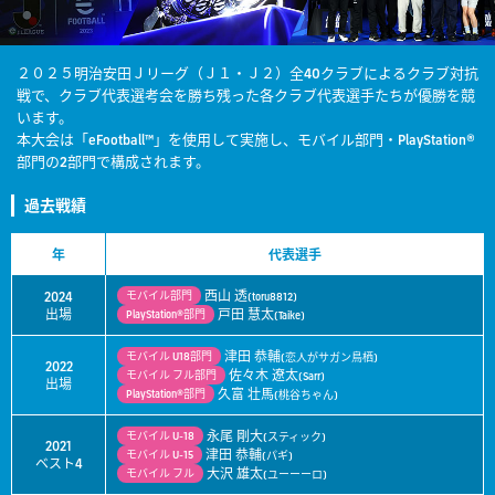
２０２５明治安田Ｊリーグ（Ｊ１・Ｊ２）全40クラブによるクラブ対抗
戦で、クラブ代表選考会を勝ち残った各クラブ代表選手たちが優勝を競
います。
本大会は「eFootball™」を使用して実施し、モバイル部門・PlayStation®
部門の2部門で構成されます。
過去戦績
年
代表選手
西山 透
2024
モバイル部門
(toru8812)
出場
戸田 慧太
PlayStation®部門
(Taike)
津田 恭輔
モバイル U18部門
(恋人がサガン鳥栖)
2022
佐々木 遼太
モバイル フル部門
(Sarr)
出場
久富 壮馬
PlayStation®部門
(桃谷ちゃん)
永尾 剛大
モバイル
U-18
(スティック)
2021
津田 恭輔
モバイル
U-15
(パギ)
ベスト4
大沢 雄太
モバイル
フル
(ユーーーロ)