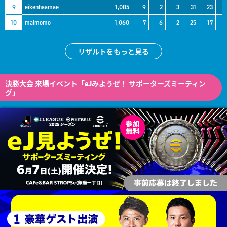
9
eikenhaamae
1,085
9
2
3
31
23
10
maimomo
1,060
7
6
2
25
17
リザルトをもっと見る
決勝大会 来場イベント「eJみようぜ！ サポーターズミーティン
グ」