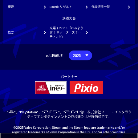
概要
Round3 リザルト
代表選手一覧
決勝大会
来場イベント「eJみよう
概要
ぜ！ サポーターズミー
ティング」
eJ.LEAGUE
パートナー
"
"、"PlayStation"、 "
"、 "
"は、株式会社ソニー・インタラク
ティブエンタテインメントの商標または登録商標です。
©2025 Valve Corporation. Steam and the Steam logo are trademarks and/or
registered trademarks of Valve Corporation in the U.S. and/or other countries.