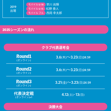
早川 尚輝
モバイル
U-18
2019
松野 泰人
モバイル
U-15
出場
西岡 幸太郎
モバイル
フル
2025シーズンの流れ
クラブ代表選考会
Round1
3.6
～3.23
(木)
(日)24:59
(オンライン)
Round2
3.6
～3.23
(木)
(日)24:59
(オンライン)
Round3
3.21
～3.23
(金)
(日)24:59
(オンライン)
代表決定戦
4.12
･13
(土)
(日)
(オンライン)※1
決勝大会