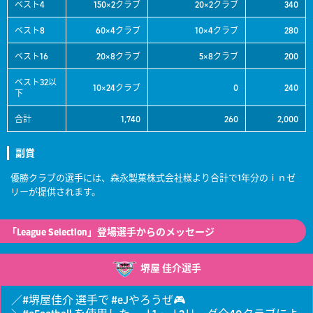
ベスト4
150×2クラブ
20×2クラブ
340
ベスト8
60×4クラブ
10×4クラブ
280
ベスト16
20×8クラブ
5×8クラブ
200
ベスト32以
10×24クラブ
0
240
下
合計
1,740
260
2,000
副賞
優勝クラブの選手には、森永製菓株式会社様より合計で1年分のｉｎゼ
リーが提供されます。
「League Selection」登場選手からのメッセージ
堺屋 佳介選手
／
#堺屋佳介
選手で
#eJやろうぜ
🎮