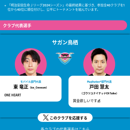
「明治安田生命Ｊリーグ2024シーズン」の最終結果に基づき、参加全40クラブを1
位から40位に順位付けし、公平にトーナメントを組んでいます。
クラブ代表選手
サガン鳥栖
モバイル部門代表
PlayStation®
部門代表
東 竜正
戸田 慧太
（ice_Creeeam）
（ゴウツユナイテッドCH Taike）
ONE HEART
賞金欲しいです💰
このクラブを応援する
各クラブの代表選手は
こちら