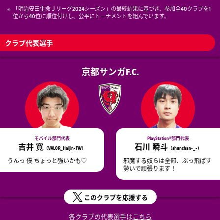
「明治安田生命Ｊリーグ2024シーズン」の最終結果に基づき、参加全40クラブを1
位から40位に順位付けし、公平にトーナメントを組んでいます。
クラブ代表選手
京都サンガF.C.
モバイル部門代表
PlayStation®
部門代表
吉井 寛
石川 瞬斗
（VALOR_Haijin-FW）
（shunchan-_-）
うんっ 僕 ちょっと強いかも♡
邪魔する奴らは全部、ぶっ飛ばす
勢いで頑張ります！
このクラブを応援する
各クラブの代表選手は
こちら