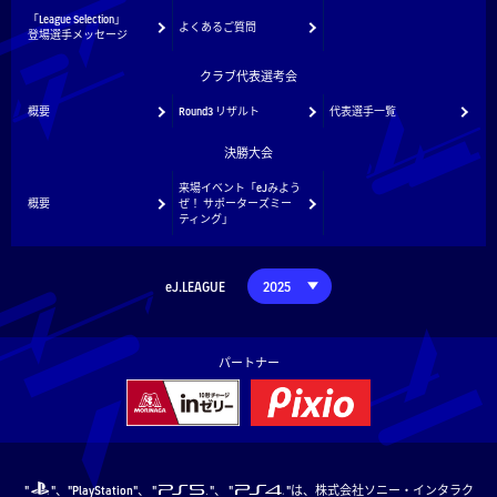
「League Selection」
よくあるご質問
登場選手メッセージ
クラブ代表選考会
概要
Round3 リザルト
代表選手一覧
決勝大会
来場イベント「eJみよう
概要
ぜ！ サポーターズミー
ティング」
eJ.LEAGUE
パートナー
"
"、"PlayStation"、 "
"、 "
"は、株式会社ソニー・インタラク