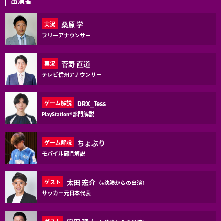
出演者
桑原 学
実況
フリーアナウンサー
菅野 直道
実況
テレビ信州アナウンサー
DRX_Tess
ゲーム解説
PlayStation®部門解説
ちょぶり
ゲーム解説
モバイル部門解説
太田 宏介
ゲスト
（※決勝からの出演）
サッカー元日本代表