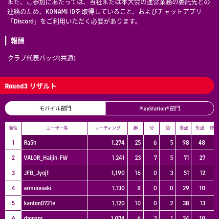
また、ご参加にあたっては、当社または本大会の運営業務の委託先との
連絡のため、KONAMI IDを取得していること、およびチャットアプリ
「Discord」をご利用いただく必要があります。
報酬
クラブ代表バッジ(共通)
Round3 リザルト
モバイル部門
PlayStation®部門
順位
ユーザー名
レーティング
勝
分
負
得点
失点
得失
1
Ra5h
1,274
25
6
5
98
48
5
2
VALOR_Haijin-FW
1,241
23
7
5
71
27
4
3
JFB_Jyoj1
1,190
16
0
3
51
12
3
4
armurasaki
1,130
8
0
0
29
10
1
5
kanton0721e
1,120
10
0
2
38
13
2
6
rhonapr
1,074
6
2
1
24
10
1