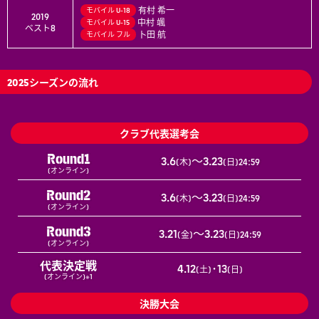
有村 希一
モバイル
U-18
2019
中村 颯
モバイル
U-15
ベスト8
卜田 航
モバイル
フル
2025シーズンの流れ
クラブ代表選考会
Round1
3.6
～3.23
(木)
(日)24:59
(オンライン)
Round2
3.6
～3.23
(木)
(日)24:59
(オンライン)
Round3
3.21
～3.23
(金)
(日)24:59
(オンライン)
代表決定戦
4.12
･13
(土)
(日)
(オンライン)※1
決勝大会