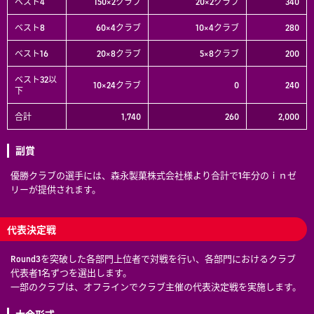
ベスト4
150×2クラブ
20×2クラブ
340
ベスト8
60×4クラブ
10×4クラブ
280
ベスト16
20×8クラブ
5×8クラブ
200
ベスト32以
10×24クラブ
0
240
下
合計
1,740
260
2,000
副賞
優勝クラブの選手には、森永製菓株式会社様より合計で1年分のｉｎゼ
リーが提供されます。
代表決定戦
Round3を突破した各部門上位者で対戦を行い、各部門におけるクラブ
代表者1名ずつを選出します。
一部のクラブは、オフラインでクラブ主催の代表決定戦を実施します。
大会形式