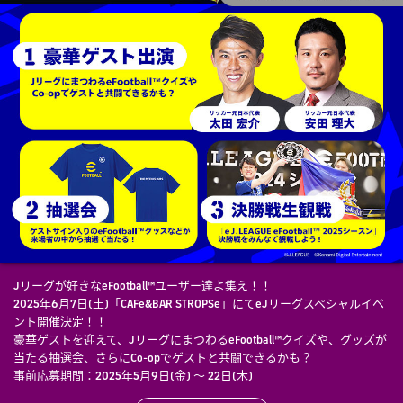
Jリーグが好きなeFootball™ユーザー達よ集え！！
2025年6月7日(土)「CAFe&BAR STROPSe」にてeJリーグスペシャルイベ
ント開催決定！！
豪華ゲストを迎えて、JリーグにまつわるeFootball™クイズや、グッズが
当たる抽選会、さらにCo-opでゲストと共闘できるかも？
事前応募期間：2025年5月9日(金) ～ 22日(木)