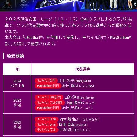
２０２５明治安田Ｊリーグ（Ｊ１・Ｊ２）全40クラブによるクラブ対抗
戦で、クラブ代表選考会を勝ち残った各クラブ代表選手たちが優勝を競
います。
本大会は「eFootball™」を使用して実施し、モバイル部門・PlayStation®
部門の2部門で構成されます。
過去戦績
年
代表選手
土井 悠平
2024
モバイル部門
(MAN_Rash)
ベスト8
秋田 燎
PlayStation®部門
(オレンジ395)
山路 悠真
モバイル U18部門
(sumizome)
2022
小畠 隆良
モバイル フル部門
(やみよろ)
出場
石田 光希
PlayStation®部門
(いしみつ)
岡本 駿佑
モバイル
U-18
(ぷくもとまなか)
2021
岡田 竜真
モバイル
U-15
(Oka cha)
出場
手塚 峻世
モバイル
フル
(とんそく)