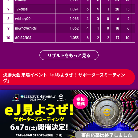
7
17kousei
1,074
6
4
1
28
15
1
8
widady00
1,065
4
0
0
6
2
9
nownowchichi
1,062
4
1
0
18
6
1
10
AOISANGA
1,055
6
2
2
17
10
リザルトをもっと見る
決勝大会 来場イベント「eJみようぜ！ サポーターズミーティン
グ」