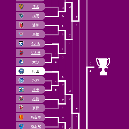
清水
3
3
福岡
5
2
浦和
1
8
鳥栖
6
7
G大阪
4
4
いわき
1
3
大分
4
0
町田
4
6
水戸
4
2
秋田
6
3
札幌
2
2
京都
1
7
名古屋
6
7
横浜FC
6
3