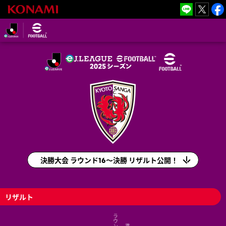
eＪ.LEAGUE
eFootball™
2025シーズ
ン
eＪ.LEAGUE eFootball™ 2025シーズン(e
Ｊリーグ)
決勝大会 ラウンド16～決勝 リザルト公開！
リザルト