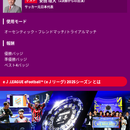
安田 理大
ゲスト
（※決勝からの出演）
サッカー元日本代表
使用モード
オーセンティック・フレンドマッチ/トライアルマッチ
報酬
優勝バッジ
準優勝バッジ
ベスト4バッジ
eＪ.LEAGUE eFootball™ (eＪリーグ) 2025シーズン とは