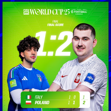
2025/10/15
モバイル部門の本大会出場国決定！
2025/09/29
家庭用ゲーム機部門の本大会出場国決定！
2025/09/16
国地域代表選手を発表！
2025/09/10
Regional Online Qualifierの日程が決定！
2025/09/10
FIFAe Regional Online Qualifiersの各地域グループ分けが決定！
2025/09/09
各国FIFA加盟国協会の代表選抜方法が公開！詳細はFIFA.GGへ
2025/09/09
新たにモバイル部門に2カ国がFIFAeへ参戦！
2025/08/20
Regional Online QualifierからFIFAeドラフトシステムの導入が決定！
2025/08/18
Round 3 リザルト公開！