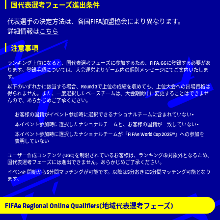
国代表選考フェーズ進出条件
代表選手の決定方法は、各国FIFA加盟協会により異なります。
詳細情報は
こちら
注意事項
ランキング上位になると、国代表選考フェーズに参加するため、FIFA.GGに登録する必要があ
ります。登録手順については、大会運営よりゲーム内の個別メッセージにてご案内いたしま
す。
以下のいずれかに該当する場合、Round 3で上位の成績を収めても、上位大会への出場資格は
得られません。また、一度選択したベースチームは、大会期間中に変更することはできませ
んので、あらかじめご了承ください。
お客様の国籍がイベント参加時に選択できるナショナルチームに含まれていない
本イベント参加時に選択したナショナルチームと、お客様の国籍が一致していない
本イベント参加時に選択したナショナルチームが「FIFAe World Cup 2025™」への参加を
表明していない
ユーザー作成コンテンツ (UGC)を制限されているお客様は、ランキングの対象外となるため、
国代表選考フェーズには進出できません。あらかじめご了承ください。
イベント開始から5分間マッチングが可能です。以降は5分おきに5分間マッチング可能となり
ます。
FIFAe Regional Online Qualifiers(地域代表選考フェーズ)