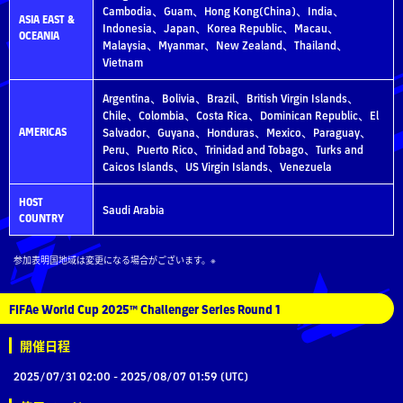
Cambodia、Guam、Hong Kong(China)、India、
ASIA EAST &
Indonesia、Japan、Korea Republic、Macau、
OCEANIA
Malaysia、Myanmar、New Zealand、Thailand、
Vietnam
Argentina、Bolivia、Brazil、British Virgin Islands、
Chile、Colombia、Costa Rica、Dominican Republic、El
AMERICAS
Salvador、Guyana、Honduras、Mexico、Paraguay、
Peru、Puerto Rico、Trinidad and Tobago、Turks and
Caicos Islands、US Virgin Islands、Venezuela
HOST
Saudi Arabia
COUNTRY
参加表明国地域は変更になる場合がございます。
FIFAe World Cup 2025™ Challenger Series Round 1
開催日程
2025/07/31 02:00 - 2025/08/07 01:59 (UTC)